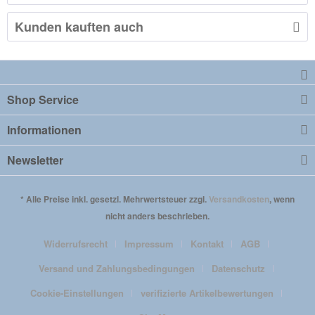
Kunden kauften auch
Shop Service
Informationen
Newsletter
* Alle Preise inkl. gesetzl. Mehrwertsteuer zzgl.
Versandkosten
, wenn
nicht anders beschrieben.
Widerrufsrecht
Impressum
Kontakt
AGB
Versand und Zahlungsbedingungen
Datenschutz
Cookie-Einstellungen
verifizierte Artikelbewertungen