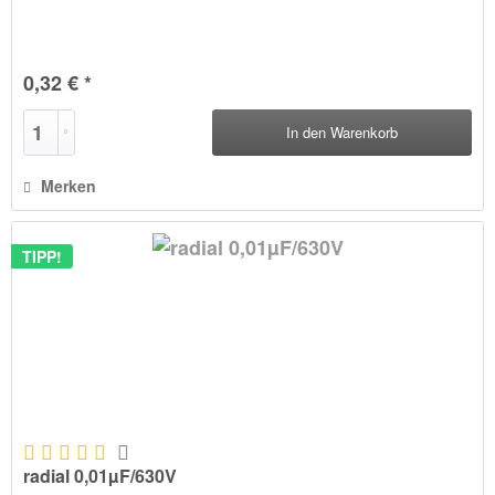
0,32 € *
In den
Warenkorb
Merken
TIPP!
radial 0,01µF/630V