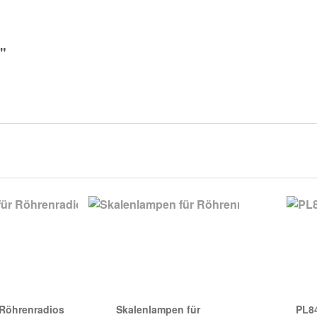
"
 Röhrenradios
Skalenlampen für
PL8