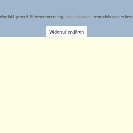
reise inkl. gesetzl. Mehrwertsteuer zzgl.
Versandkosten
, wenn nicht anders besc
Widerruf erklären