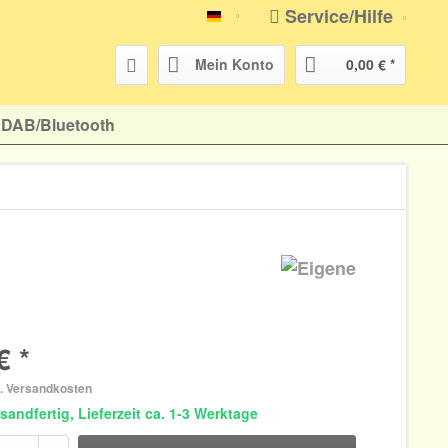
Service/Hilfe
atr-shop.de
Mein Konto
0,00 € *
DAB/Bluetooth
€ *
l. Versandkosten
sandfertig, Lieferzeit ca. 1-3 Werktage