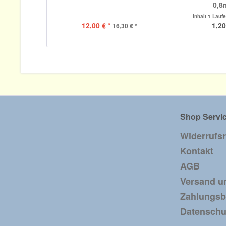
0,
Inhalt
1 Laufe
12,00 € *
1,20
16,30 € *
Shop Servi
Widerrufs
Kontakt
AGB
Versand u
Zahlungs
Datenschu