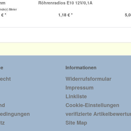
8mm
Röhrenradios E10 12V/0,1A
nde(r) Meter
 € *
1,18 € *
5,0
ce
Informationen
recht
Widerrufsformular
Impressum
Linkliste
nd
Cookie-Einstellungen
bedingungen
verifizierte Artikelbewert
tz
Site Map