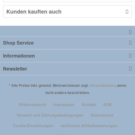
Kunden kauften auch
Shop Service
Informationen
Newsletter
* Alle Preise inkl. gesetzl. Mehrwertsteuer zzgl.
Versandkosten
, wenn
nicht anders beschrieben.
Widerrufsrecht
Impressum
Kontakt
AGB
Versand und Zahlungsbedingungen
Datenschutz
Cookie-Einstellungen
verifizierte Artikelbewertungen