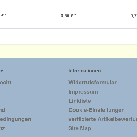
 € *
0,55 € *
0,7
ce
Informationen
recht
Widerrufsformular
Impressum
Linkliste
nd
Cookie-Einstellungen
bedingungen
verifizierte Artikelbewert
tz
Site Map