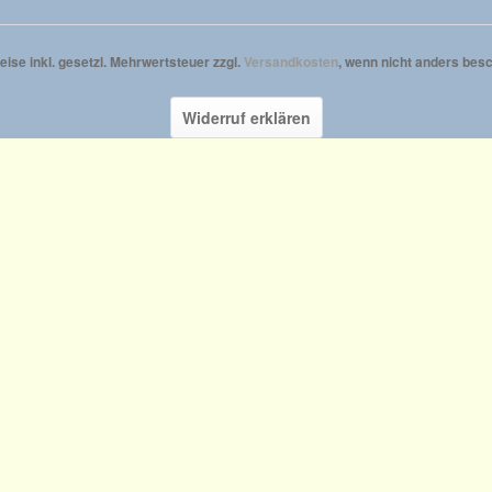
reise inkl. gesetzl. Mehrwertsteuer zzgl.
Versandkosten
, wenn nicht anders besc
Widerruf erklären