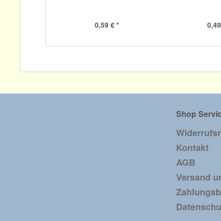
0,59 € *
0,49
Shop Servi
Widerrufs
Kontakt
AGB
Versand u
Zahlungs
Datenschu