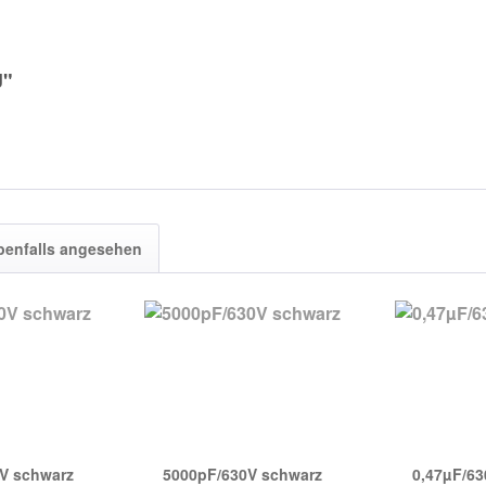
J"
benfalls angesehen
0V schwarz
5000pF/630V schwarz
0,47µF/63