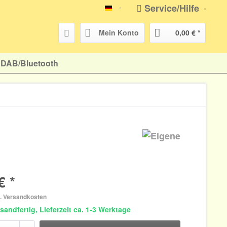
Service/Hilfe
atr-shop.de
Mein Konto
0,00 € *
DAB/Bluetooth
€ *
l. Versandkosten
sandfertig, Lieferzeit ca. 1-3 Werktage