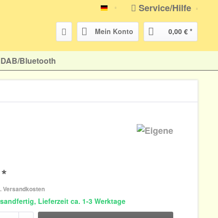
Service/Hilfe
atr-shop.de
Mein Konto
0,00 € *
DAB/Bluetooth
 *
l. Versandkosten
sandfertig, Lieferzeit ca. 1-3 Werktage