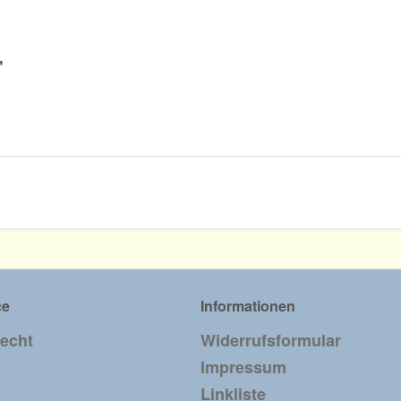
"
ce
Informationen
recht
Widerrufsformular
Impressum
Linkliste