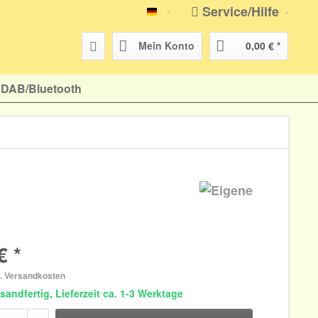
Service/Hilfe
atr-shop.de
Mein Konto
0,00 € *
DAB/Bluetooth
€ *
l. Versandkosten
sandfertig, Lieferzeit ca. 1-3 Werktage