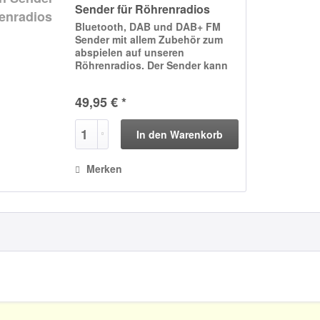
Sender für Röhrenradios
Bluetooth, DAB und DAB+ FM
Sender mit allem Zubehör zum
abspielen auf unseren
Röhrenradios. Der Sender kann
am Radio verbleiben, er braucht
lediglich eine Steckdose.
49,95 € *
Angeschlossen spielt er über
eine Radiofrequenz von 87Mhz
bis 108Mhz,...
In den
Warenkorb
Merken