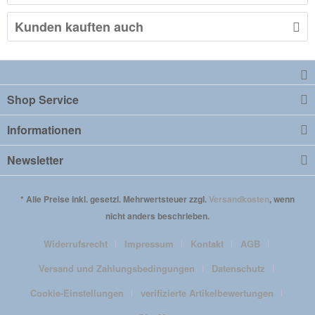
Kunden kauften auch
Shop Service
Informationen
Newsletter
* Alle Preise inkl. gesetzl. Mehrwertsteuer zzgl.
Versandkosten
, wenn
nicht anders beschrieben.
Widerrufsrecht
Impressum
Kontakt
AGB
Versand und Zahlungsbedingungen
Datenschutz
Cookie-Einstellungen
verifizierte Artikelbewertungen