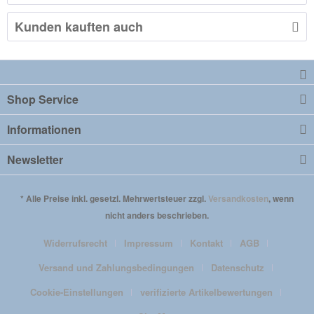
Kunden kauften auch
Shop Service
Informationen
Newsletter
* Alle Preise inkl. gesetzl. Mehrwertsteuer zzgl.
Versandkosten
, wenn
nicht anders beschrieben.
Widerrufsrecht
Impressum
Kontakt
AGB
Versand und Zahlungsbedingungen
Datenschutz
Cookie-Einstellungen
verifizierte Artikelbewertungen