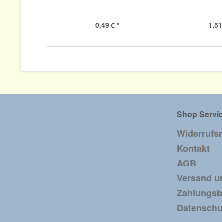
0,49 € *
1,51
Shop Servi
Widerrufs
Kontakt
AGB
Versand u
Zahlungs
Datenschu