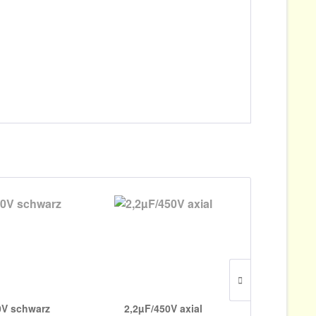
0V schwarz
2,2µF/450V axial
0,022µF/