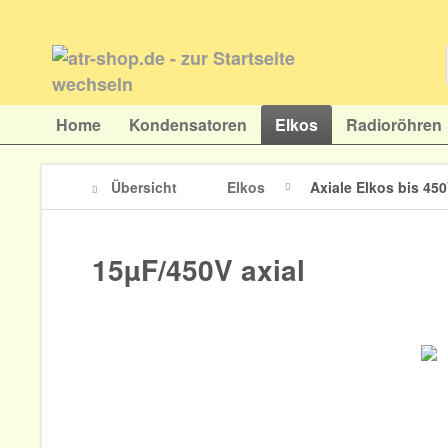
Home
Kondensatoren
Elkos
Radioröhren
Übersicht
Elkos
Axiale Elkos bis 45
15µF/450V axial