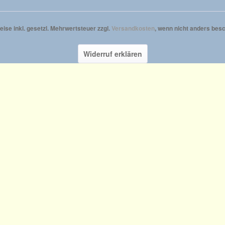
reise inkl. gesetzl. Mehrwertsteuer zzgl.
Versandkosten
, wenn nicht anders besc
Widerruf erklären