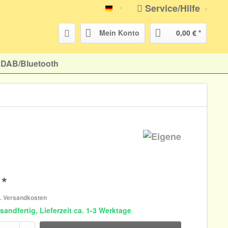
Service/Hilfe
atr-shop.de
Mein Konto
0,00 € *
DAB/Bluetooth
 *
l. Versandkosten
sandfertig, Lieferzeit ca. 1-3 Werktage