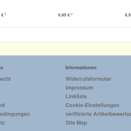
 € *
0,85 € *
0,5
ce
Informationen
recht
Widerrufsformular
Impressum
Linkliste
nd
Cookie-Einstellungen
bedingungen
verifizierte Artikelbewert
tz
Site Map