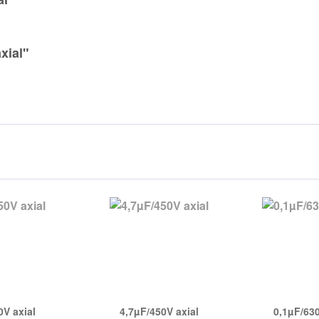
xial"
V axial
4,7µF/450V axial
0,1µF/63