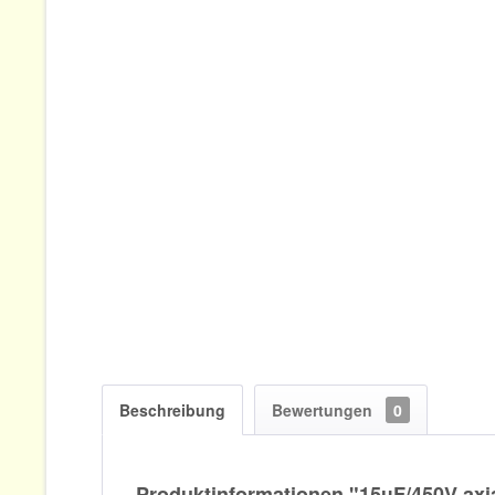
Beschreibung
Bewertungen
0
Produktinformationen "15µF/450V axi