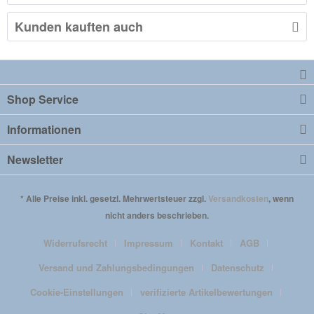
Kunden kauften auch
Shop Service
Informationen
Newsletter
* Alle Preise inkl. gesetzl. Mehrwertsteuer zzgl.
Versandkosten
, wenn
nicht anders beschrieben.
Widerrufsrecht
Impressum
Kontakt
AGB
Versand und Zahlungsbedingungen
Datenschutz
Cookie-Einstellungen
verifizierte Artikelbewertungen