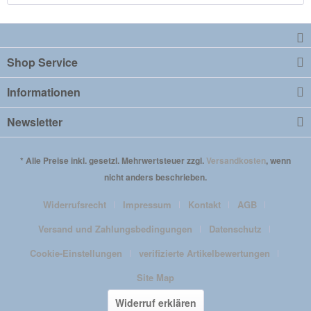
Shop Service
Informationen
Newsletter
* Alle Preise inkl. gesetzl. Mehrwertsteuer zzgl.
Versandkosten
, wenn
nicht anders beschrieben.
Widerrufsrecht
Impressum
Kontakt
AGB
Versand und Zahlungsbedingungen
Datenschutz
Cookie-Einstellungen
verifizierte Artikelbewertungen
Site Map
Widerruf erklären