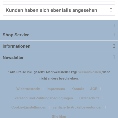
Kunden haben sich ebenfalls angesehen
Shop Service
Informationen
Newsletter
* Alle Preise inkl. gesetzl. Mehrwertsteuer zzgl.
Versandkosten
, wenn
nicht anders beschrieben.
Widerrufsrecht
Impressum
Kontakt
AGB
Versand und Zahlungsbedingungen
Datenschutz
Cookie-Einstellungen
verifizierte Artikelbewertungen
Site Map