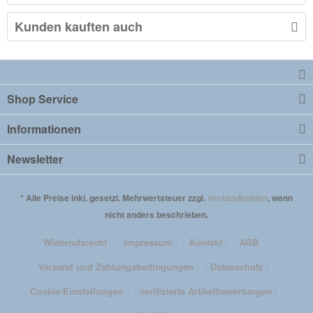
Kunden kauften auch
Shop Service
Informationen
Newsletter
* Alle Preise inkl. gesetzl. Mehrwertsteuer zzgl.
Versandkosten
, wenn
nicht anders beschrieben.
Widerrufsrecht
Impressum
Kontakt
AGB
Versand und Zahlungsbedingungen
Datenschutz
Cookie-Einstellungen
verifizierte Artikelbewertungen