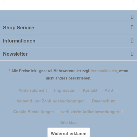
Shop Service
Informationen
Newsletter
* Alle Preise inkl. gesetzl. Mehrwertsteuer zzgl.
Versandkosten
, wenn
nicht anders beschrieben.
Widerrufsrecht
Impressum
Kontakt
AGB
Versand und Zahlungsbedingungen
Datenschutz
Cookie-Einstellungen
verifizierte Artikelbewertungen
Site Map
Widerruf erklären