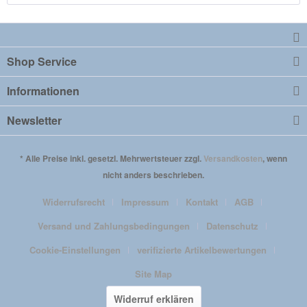
Shop Service
Informationen
Newsletter
* Alle Preise inkl. gesetzl. Mehrwertsteuer zzgl.
Versandkosten
, wenn
nicht anders beschrieben.
Widerrufsrecht
Impressum
Kontakt
AGB
Versand und Zahlungsbedingungen
Datenschutz
Cookie-Einstellungen
verifizierte Artikelbewertungen
Site Map
Widerruf erklären