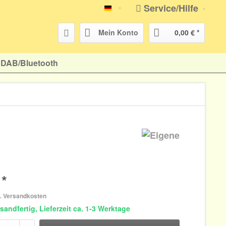
Service/Hilfe
atr-shop.de
Mein Konto
0,00 € *
DAB/Bluetooth
 *
l. Versandkosten
sandfertig, Lieferzeit ca. 1-3 Werktage