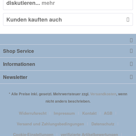
diskutieren...
mehr
Kunden kauften auch
Shop Service
Informationen
Newsletter
* Alle Preise inkl. gesetzl. Mehrwertsteuer zzgl.
Versandkosten
, wenn
nicht anders beschrieben.
Widerrufsrecht
Impressum
Kontakt
AGB
Versand und Zahlungsbedingungen
Datenschutz
Cookie-Einstellungen
verifizierte Artikelbewertungen