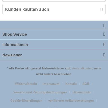
Kunden kauften auch
Shop Service
Informationen
Newsletter
* Alle Preise inkl. gesetzl. Mehrwertsteuer zzgl.
Versandkosten
, wenn
nicht anders beschrieben.
Widerrufsrecht
Impressum
Kontakt
AGB
Versand und Zahlungsbedingungen
Datenschutz
Cookie-Einstellungen
verifizierte Artikelbewertungen