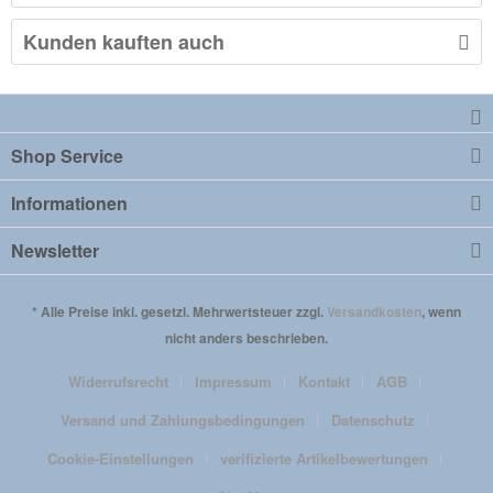
Kunden kauften auch
Shop Service
Informationen
Newsletter
* Alle Preise inkl. gesetzl. Mehrwertsteuer zzgl.
Versandkosten
, wenn
nicht anders beschrieben.
Widerrufsrecht
Impressum
Kontakt
AGB
Versand und Zahlungsbedingungen
Datenschutz
Cookie-Einstellungen
verifizierte Artikelbewertungen